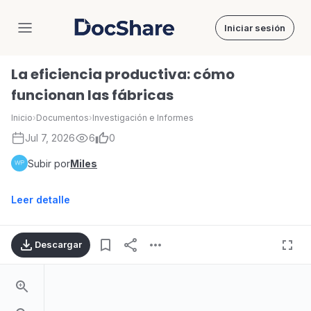
Iniciar sesión
DocShare
La eficiencia productiva: cómo
funcionan las fábricas
Inicio
›
Documentos
›
Investigación e Informes
Jul 7, 2026
6
0
Subir por
Miles
Leer detalle
Descargar