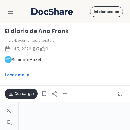
Iniciar sesión
DocShare
El diario de Ana Frank
Inicio
›
Documentos
›
Literatura
Jul 7, 2026
7
0
Subir por
Hazel
Leer detalle
Descargar