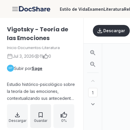
Estilo de Vida
Examen
Literatura
Re
DocShare
Vigotsky - Teoría de
Descargar
las Emociones
Inicio
›
Documentos
›
Literatura
Jul 3, 2026
11
0
Subir por
Sage
Estudio histórico-psicológico sobre
la teoría de las emociones,
contextualizando sus antecedentes
filosóficos y su formulación
organicista. El texto sitúa la doctrina
de C. G. Lange frente a
Descargar
Guardar
0%
aproximaciones paralelas como las