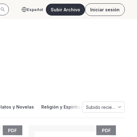
Subir Archivo
Iniciar sesión
Español
itos
ciales, culturales y más.
latos y Novelas
Religión y Espiritualidad
Salud y Atenció
Subido recientemente
PDF
PDF