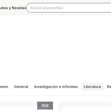
latos y Novelas
umentos masivos gratu
umentos profesionales que cubren temas académicos, comer
amen
General
Investigación e Informes
Literatura
Re
PDF