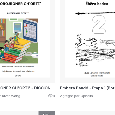
TZOROJRONER CH'ORTI' - DICCIONARIO CH'ORTI'
Embera Baudó - Etapa 1 (Bor
r River Wang
8
Agregar por Ophelia