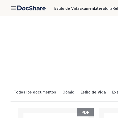
Estilo de Vida
Examen
Literatura
Re
DocShare
Inicio
Documentos
Doc
Descubra millones de doc
Todos los documentos
Cómic
Estilo de Vida
Ex
PDF