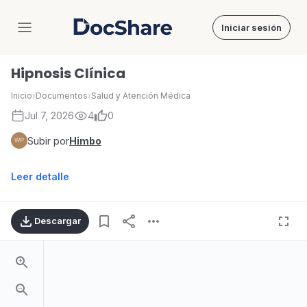
Iniciar sesión
DocShare
Hipnosis Clínica
Inicio
›
Documentos
›
Salud y Atención Médica
Jul 7, 2026
4
0
Subir por
Himbo
Leer detalle
Descargar