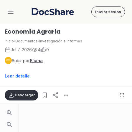
Iniciar sesión
DocShare
Economía Agraria
Inicio
›
Documentos
›
Investigación e Informes
Jul 7, 2026
4
0
Subir por
Eliana
Leer detalle
Descargar