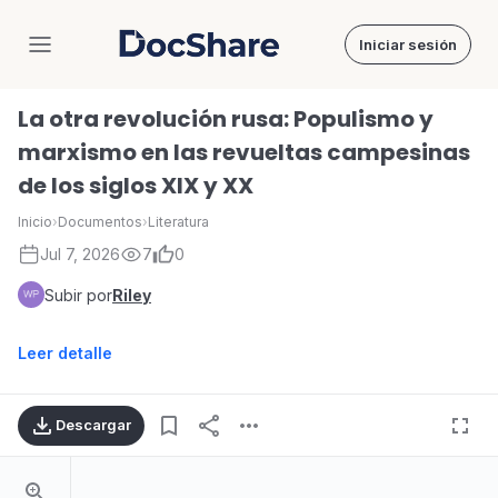
Iniciar sesión
DocShare
La otra revolución rusa: Populismo y
marxismo en las revueltas campesinas
de los siglos XIX y XX
Inicio
›
Documentos
›
Literatura
Jul 7, 2026
7
0
Subir por
Riley
Leer detalle
Descargar