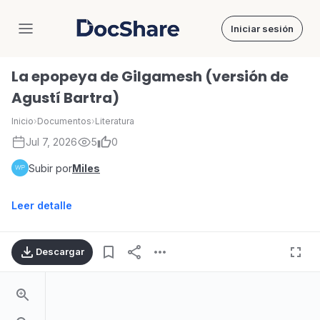
Iniciar sesión
DocShare
La epopeya de Gilgamesh (versión de
Agustí Bartra)
Inicio
›
Documentos
›
Literatura
Jul 7, 2026
5
0
Subir por
Miles
Leer detalle
Descargar