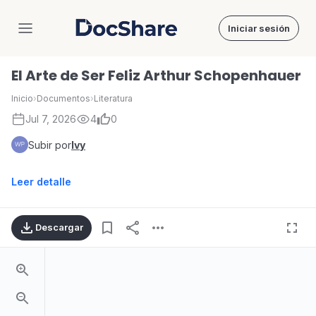
Iniciar sesión
DocShare
El Arte de Ser Feliz Arthur Schopenhauer
Inicio
›
Documentos
›
Literatura
Jul 7, 2026
4
0
Subir por
Ivy
Leer detalle
Descargar