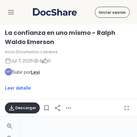
Iniciar sesión
DocShare
La confianza en uno mismo - Ralph
Waldo Emerson
Inicio
›
Documentos
›
Literatura
Jul 7, 2026
4
0
Subir por
Levi
Leer detalle
Descargar