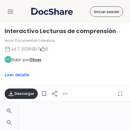
Iniciar sesión
DocShare
Interactivo Lecturas de comprensión
Inicio
›
Documentos
›
Literatura
Jul 7, 2026
7
0
Subir por
Oliver
Leer detalle
Descargar