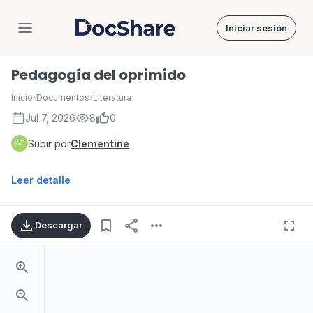
Iniciar sesión
DocShare
Pedagogía del oprimido
Inicio
›
Documentos
›
Literatura
Jul 7, 2026
8
0
Subir por
Clementine
Leer detalle
Descargar