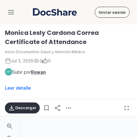
Iniciar sesión
DocShare
Monica Lesly Cardona Correa
Certificate of Attendance
Inicio
›
Documentos
›
Salud y Atención Médica
Jul 3, 2026
3
0
Subir por
Rowan
Leer detalle
Descargar