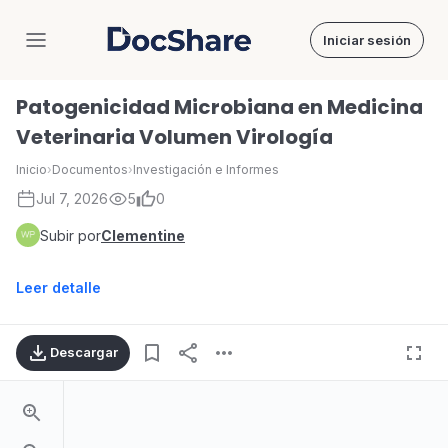
Iniciar sesión
DocShare
Patogenicidad Microbiana en Medicina
Veterinaria Volumen Virología
Inicio
›
Documentos
›
Investigación e Informes
Jul 7, 2026
5
0
Subir por
Clementine
Leer detalle
Descargar