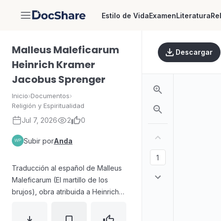
Estilo de Vida
Examen
Literatura
Re
DocShare
Malleus Maleficarum
Descargar
Heinrich Kramer
Jacobus Sprenger
Inicio
›
Documentos
›
Religión y Espiritualidad
Jul 7, 2026
2
0
Subir por
Anda
Traducción al español de Malleus
Maleficarum (El martillo de los
brujos), obra atribuida a Heinrich
Kramer y Jacobus Sprenger, escrita
en 1486 por monjes dominicos. El