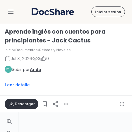
Iniciar sesión
DocShare
Aprende inglés con cuentos para
principiantes - Jack Cactus
Inicio
›
Documentos
›
Relatos y Novelas
Jul 3, 2026
3
0
Subir por
Anda
Leer detalle
Descargar