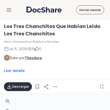
Iniciar sesión
DocShare
Los Tres Chanchitos Que Habían Leído
Los Tres Chanchitos
Inicio
›
Documentos
›
Relatos y Novelas
Jul 6, 2026
8
0
Subir por
Theodore
Leer detalle
Descargar