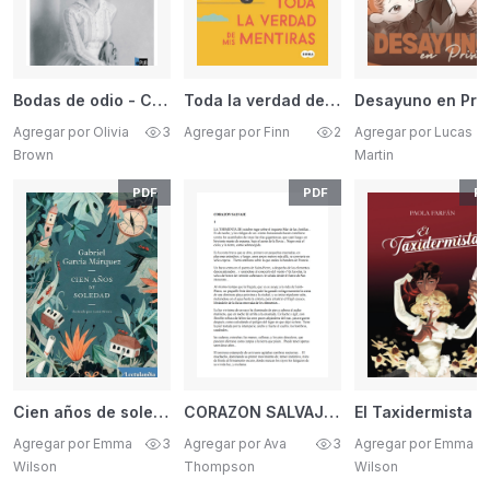
Bodas de odio - Capítulo 1 - ¡Amor!
Toda la verdad de mis mentiras - Elísabet Benavent
Agregar por Olivia
3
Agregar por Finn
2
Agregar por Lucas
Brown
Martin
PDF
PDF
PD
Cien años de soledad - Novela conmemorativa
CORAZON SALVAJE - La tormenta de octubre
El 
Agregar por Emma
3
Agregar por Ava
3
Agregar por Emma
Wilson
Thompson
Wilson