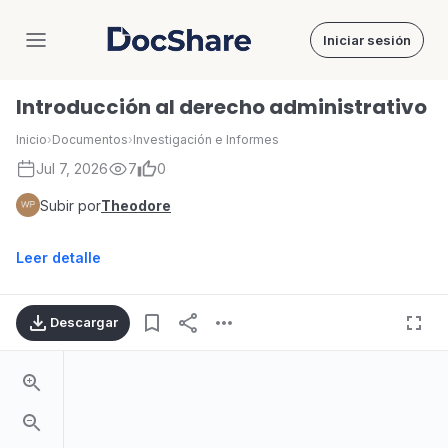
Iniciar sesión
DocShare
Introducción al derecho administrativo
Inicio
›
Documentos
›
Investigación e Informes
Jul 7, 2026
7
0
Subir por
Theodore
Leer detalle
Descargar