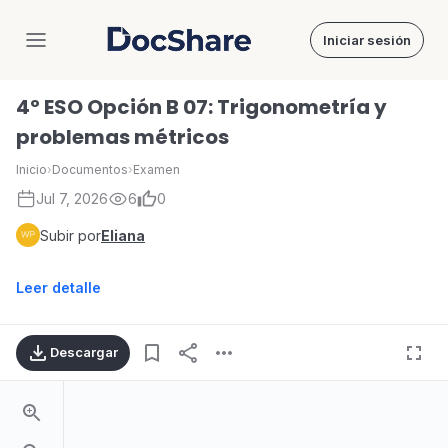
Iniciar sesión
DocShare
4º ESO Opción B 07: Trigonometría y
problemas métricos
Inicio
›
Documentos
›
Examen
Jul 7, 2026
6
0
Subir por
Eliana
Leer detalle
Descargar