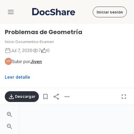
Iniciar sesión
DocShare
Problemas de Geometría
Inicio
›
Documentos
›
Examen
Jul 7, 2026
7
0
Subir por
Jiven
Leer detalle
Descargar