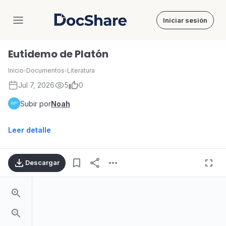
Iniciar sesión
DocShare
Eutidemo de Platón
Inicio
›
Documentos
›
Literatura
Jul 7, 2026
5
0
Subir por
Noah
Leer detalle
Descargar