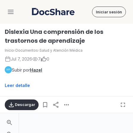
Iniciar sesión
DocShare
Dislexia Una comprensión de los
trastornos de aprendizaje
Inicio
›
Documentos
›
Salud y Atención Médica
Jul 7, 2026
7
0
Subir por
Hazel
Leer detalle
Descargar