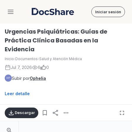
Iniciar sesión
DocShare
Urgencias Psiquiátricas: Guías de
Práctica Clínica Basadas en la
Evidencia
Inicio
›
Documentos
›
Salud y Atención Médica
Jul 7, 2026
6
0
Subir por
Ophelia
Leer detalle
Descargar