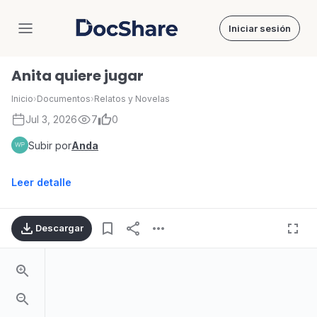
Iniciar sesión
DocShare
Anita quiere jugar
Inicio
›
Documentos
›
Relatos y Novelas
Jul 3, 2026
7
0
Subir por
Anda
Leer detalle
Descargar