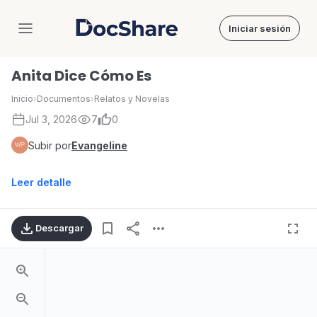
Iniciar sesión
DocShare
Anita Dice Cómo Es
Inicio
›
Documentos
›
Relatos y Novelas
Jul 3, 2026
7
0
Subir por
Evangeline
Leer detalle
Descargar