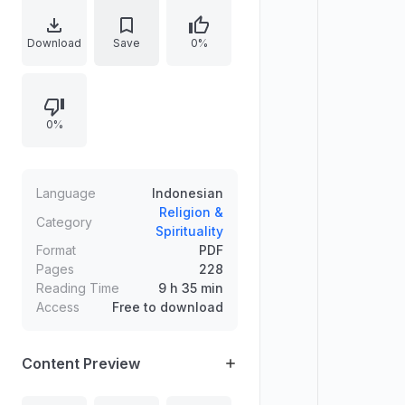
kunjungan ke negara-negara Islam
di Timur Tengah. Uraian disusun
Download
Save
0%
secara kronologis, mengaitkan
pelaksanaan ibadah dengan
pemahaman sejarah Islam dan
0%
kesaksian langsung terhadap
warisan peradaban. Di dalamnya
juga dibahas peristiwa terkait
tragedi Mina pada tahun 1990.
Language
Indonesian
Religion &
Category
Spirituality
Format
PDF
Pages
228
Reading Time
9 h 35 min
Access
Free to download
Content Preview