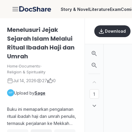
Story & Novel
Literature
Exam
Comi
DocShare
Menelusuri Jejak
Download
Sejarah Islam Melalui
Ritual Ibadah Haji dan
Umrah
Home
›
Documents
›
Religion & Spirituality
Jul 14, 2026
27
0
Upload by
Sage
Buku ini memaparkan pengalaman
ritual ibadah haji dan umrah penulis,
termasuk perjalanan ke Mekkah
dan Madinah serta rangkaian