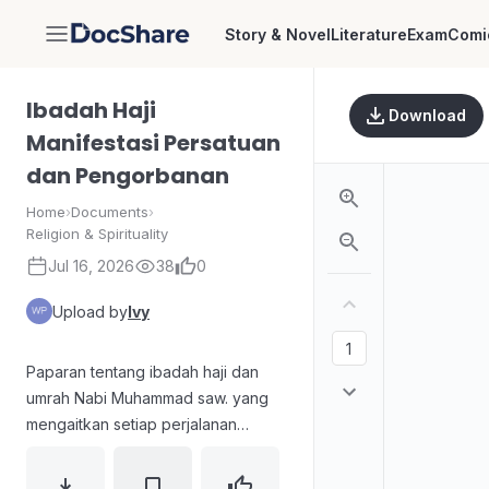
Story & Novel
Literature
Exam
Comi
DocShare
Ibadah Haji
Download
Manifestasi Persatuan
dan Pengorbanan
Home
›
Documents
›
Religion & Spirituality
Jul 16, 2026
38
0
Upload by
Ivy
Paparan tentang ibadah haji dan
umrah Nabi Muhammad saw. yang
mengaitkan setiap perjalanan
ibadah dengan nilai persatuan dan
pengorbanan. Membahas runtutan