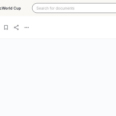
c
World Cup