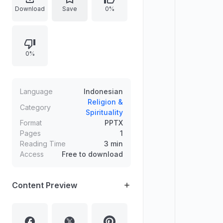
umrah (Umrah Hudaibiyyah, Qadha’,
Download
Save
0%
penaklukan Makkah, dan Haji
Wada’) serta kisah keberangkatan
dari Madinah ke Miqat, peristiwa
0%
Hudaibiyyah, Bai’at Ridhwan, Sulh
Hudaibiyyah, hingga turunnya Q.s.
al-Fath sebagai peneguhan
kemenangan yang nyata dan janji
Language
Indonesian
kemenangan Islam.
Religion &
Category
Spirituality
Format
PPTX
Pages
1
Reading Time
3 min
Access
Free to download
Content Preview