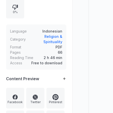
menghimpun contoh peristiwa dan
anjuran praktis, termasuk
0%
pentingnya menjaga fokus hati,
melatih anak, serta dampak shalat
yang benar terhadap kehidupan
dan spiritualitas.
Language
Indonesian
Religion &
Category
Spirituality
Format
PDF
Pages
66
Reading Time
2 h 46 min
Access
Free to download
Content Preview
Facebook
Twitter
Pinterest