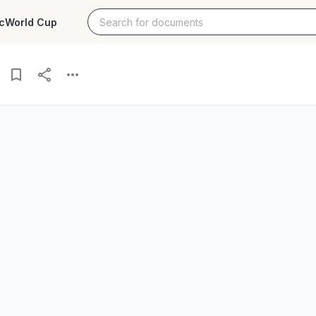
c
World Cup