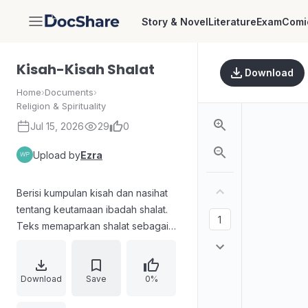
Story & Novel
Literature
Exam
Comi
DocShare
Kisah-Kisah Shalat
Download
Home
›
Documents
›
Religion & Spirituality
Jul 15, 2026
29
0
Upload by
Ezra
Berisi kumpulan kisah dan nasihat
tentang keutamaan ibadah shalat.
Teks memaparkan shalat sebagai
zikir dan doa, sarana mendekat
kepada Allah, penghapus dosa,
serta penghubung antara makhluk
Download
Save
0%
dan Pencipta. Selain itu, buku