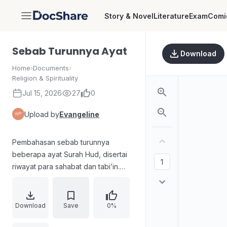
Story & Novel
Literature
Exam
Comi
DocShare
Sebab Turunnya Ayat
Download
Home
›
Documents
›
Religion & Spirituality
Jul 15, 2026
27
0
Upload by
Evangeline
Pembahasan sebab turunnya
beberapa ayat Surah Hud, disertai
riwayat para sahabat dan tabi’in.
Uraian memuat konteks ayat 5
tentang kemunafikan dan
penghindaran, ayat 8 tentang
Download
Save
0%
penangguhan azab hingga waktu