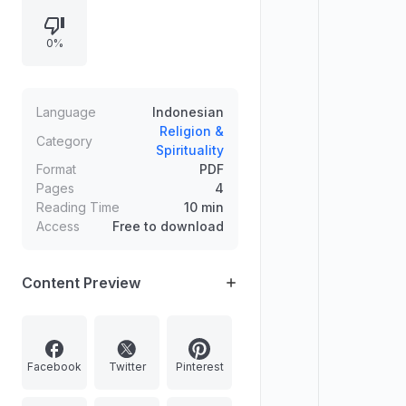
yang ditentukan, serta ayat 114
terkait pelaksanaan shalat,
0%
penghapus dosa, dan perintah
untuk selalu mengingat Allah,
termasuk contoh kasus dari hadis-
hadis yang relevan.
Language
Indonesian
Religion &
Category
Spirituality
Format
PDF
Pages
4
Reading Time
10 min
Access
Free to download
Content Preview
Facebook
Twitter
Pinterest