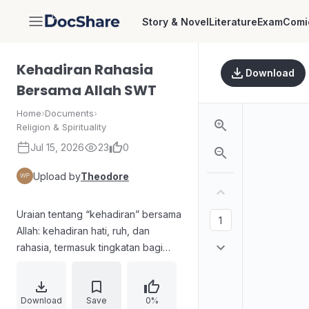
Story & Novel
Literature
Exam
Comi
DocShare
Kehadiran Rahasia
Download
Bersama Allah SWT
Home
›
Documents
›
Religion & Spirituality
Jul 15, 2026
23
0
Upload by
Theodore
Uraian tentang “kehadiran” bersama
Allah: kehadiran hati, ruh, dan
rahasia, termasuk tingkatan bagi
pencari, pejalan, dan yang
mencapai. Menekankan bahwa
kehadiran hanya dimasuki oleh
Download
Save
0%