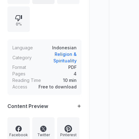
keadaan suci dan terjaga, melarang
mendekati shalat saat mabuk serta
menolak kondisi yang dipengaruhi
0%
cinta dunia. Disertai nasihat tentang
penyucian diri dari dosa seperti
ghibah/fitnah dan konsep “air yang
ghaib” sebagai sumber
Language
Indonesian
pengetahuan bermanfaat yang Allah
Religion &
Category
Spirituality
turunkan kepada hati.
Format
PDF
Pages
4
Reading Time
10 min
Access
Free to download
Content Preview
Facebook
Twitter
Pinterest