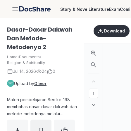
Story & Novel
Literature
Exam
Comi
DocShare
Dasar-Dasar Dakwah
Download
Dan Metode-
Metodenya 2
Home
›
Documents
›
Religion & Spirituality
Jul 14, 2026
24
0
Upload by
Oliver
Materi pembelajaran Seri ke-198
membahas dasar-dasar dakwah dan
metode-metodenya melalui
pelajaran bertahap tentang akhlak
para pendakwah kepada Allah,