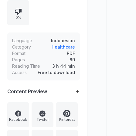
spesifik dan bertahan terhadap
ancaman tertentu. Dokumen juga
0%
membahas peran organ dan
mekanisme perlindungan dalam
menjaga kesehatan serta
mencegah infeksi.
Language
Indonesian
Category
Healthcare
Format
PDF
Pages
89
Reading Time
3 h 44 min
Access
Free to download
Content Preview
Facebook
Twitter
Pinterest