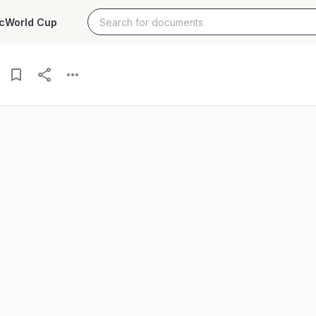
c
World Cup