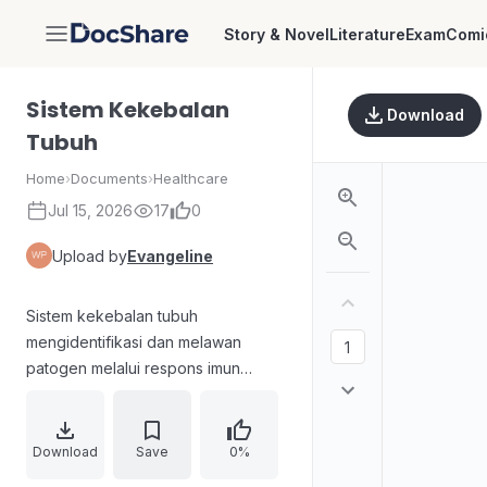
Story & Novel
Literature
Exam
Comi
DocShare
Sistem Kekebalan
Download
Tubuh
Home
›
Documents
›
Healthcare
Jul 15, 2026
17
0
Upload by
Evangeline
Sistem kekebalan tubuh
mengidentifikasi dan melawan
patogen melalui respons imun
bawaan dan adaptif. Pertahanan
tubuh meliputi pengenalan antigen,
aktivasi berbagai sel imun, serta
Download
Save
0%
pembentukan respons yang lebih