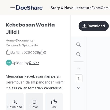
Story & Novel
Literature
Exam
Comi
DocShare
Kebebasan Wanita
Download
Jilid 1
Home
›
Documents
›
Religion & Spirituality
Jul 15, 2026
39
0
Upload by
Oliver
Membahas kebebasan dan peran
perempuan dalam pandangan Islam
melalui kajian terhadap karakteristik
wanita dalam Al-Qur'an serta contoh
sikap perempuan dalam kisah-
kisahnya, termasuk tanggung
Download
Save
0%