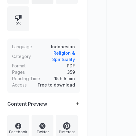
jawab, kemandirian memilih antara
iman dan kufur, kedudukan dalam
keluarga, hak saat talak dan masa
0%
iddah, serta partisipasi dalam
warisan, hijrah, baiat, dan amar
ma'ruf nahi munkar. Juga memuat
etika pergaulan dan kesaksian
Language
Indonesian
perempuan, serta rujukan pada
Religion &
Category
Spirituality
kitab hadis Shahih Bukhari dan
Format
PDF
Muslim.
Pages
359
Reading Time
15 h 5 min
Access
Free to download
Content Preview
Facebook
Twitter
Pinterest