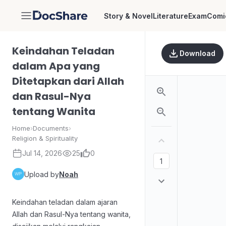
Story & Novel
Literature
Exam
Comi
DocShare
Keindahan Teladan
Download
dalam Apa yang
Ditetapkan dari Allah
dan Rasul-Nya
tentang Wanita
Home
›
Documents
›
Religion & Spirituality
Jul 14, 2026
25
0
Upload by
Noah
Keindahan teladan dalam ajaran
Allah dan Rasul-Nya tentang wanita,