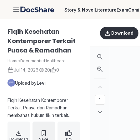
Story & Novel
Literature
Exam
Comi
DocShare
Fiqih Kesehatan
Download
Kontemporer Terkait
Puasa & Ramadhan
Home
›
Documents
›
Healthcare
Jul 14, 2026
20
0
Upload by
Levi
Fiqih Kesehatan Kontemporer
Terkait Puasa dan Ramadhan
membahas hukum fikih terkait
praktik kesehatan dalam ibadah
puasa Ramadan di konteks modern.
Materi menyoroti isu-isu seperti
Download
Save
0%