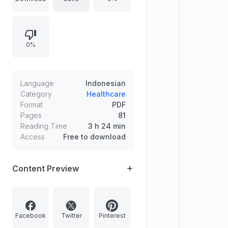
hukum suntikan, donor darah
(memberi dan menerima),
penggunaan obat kumur dan
0%
inhaler, serta anjuran dan
pertimbangan berobat ke dokter
gigi saat puasa, termasuk dampak
sosial seperti berkurangnya stok
Language
Indonesian
darah menjelang Ramadhan.
Category
Healthcare
Format
PDF
Pages
81
Reading Time
3 h 24 min
Access
Free to download
Content Preview
Facebook
Twitter
Pinterest