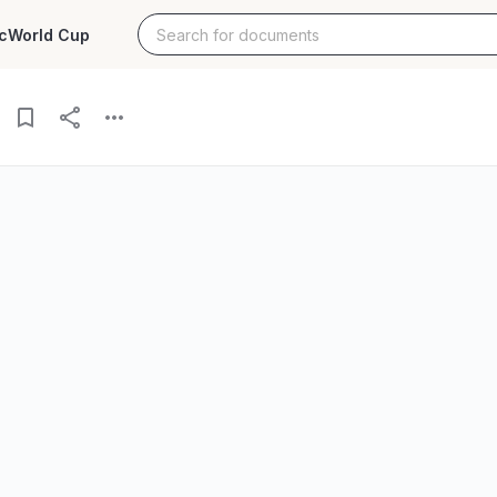
c
World Cup