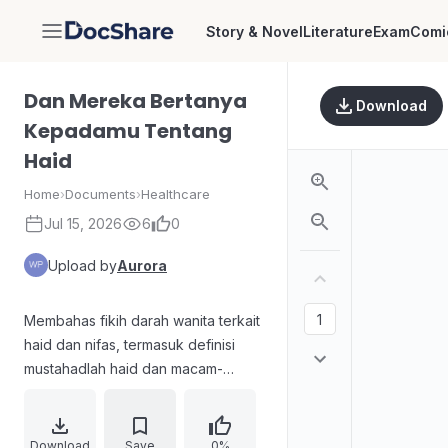
Story & Novel
Literature
Exam
Comi
DocShare
Dan Mereka Bertanya
Download
Kepadamu Tentang
Haid
Home
›
Documents
›
Healthcare
Jul 15, 2026
6
0
Upload by
Aurora
Membahas fikih darah wanita terkait
haid dan nifas, termasuk definisi
mustahadlah haid dan macam-
macam darah, klasifikasi, syarat
tamyiz, serta ketentuan bagi pemula
dan non-pemula sesuai kemampuan
Download
Save
0%