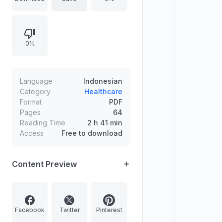
membedakan. Uraian berlanjut pada
mustahadlah nifas: definisi, jenis-
jenis, serta hukum pada berbagai
0%
kondisi (dapat/tidak dapat
membedakan dan ingat/lupa
kebiasaan).
Language
Indonesian
Category
Healthcare
Format
PDF
Pages
64
Reading Time
2 h 41 min
Access
Free to download
Content Preview
Facebook
Twitter
Pinterest