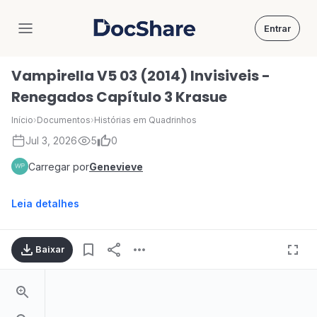
Entrar
DocShare
Vampirella V5 03 (2014) Invisiveis -
Renegados Capítulo 3 Krasue
Início
›
Documentos
›
Histórias em Quadrinhos
Jul 3, 2026
5
0
Carregar por
Genevieve
Leia detalhes
Baixar