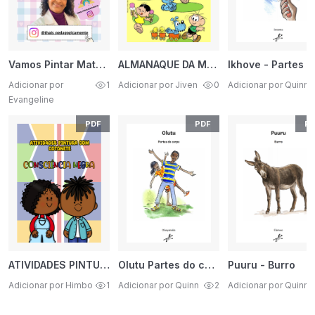
Vamos Pintar Material Gratuito
ALMANAQUE DA MÔNICA
Adicionar por
1
Adicionar por Jiven
0
Adicionar por Quinn
Evangeline
PDF
PDF
PD
ATIVIDADES PINTURA COM COTONETE CULTURA AFRICANA
Olutu Partes do corpo
Puuru - Burro
Adicionar por Himbo
1
Adicionar por Quinn
2
Adicionar por Quinn