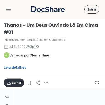
Entrar
DocShare
Thanos - Um Deus Ouvindo Lá Em Cima
#01
Início
›
Documentos
›
Histórias em Quadrinhos
Jul 3, 2026
3
0
Carregar por
Clementine
Leia detalhes
Baixar