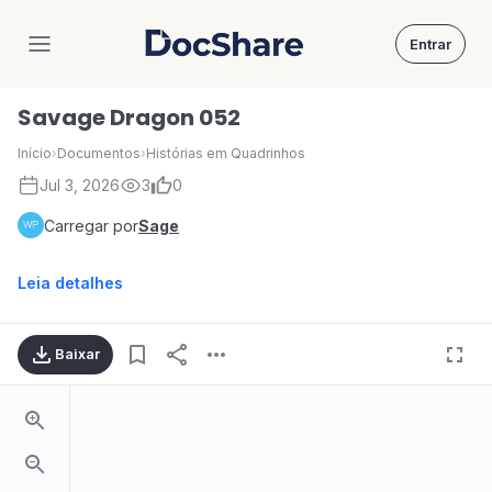
Entrar
DocShare
Savage Dragon 052
Início
›
Documentos
›
Histórias em Quadrinhos
Jul 3, 2026
3
0
Carregar por
Sage
Leia detalhes
Baixar