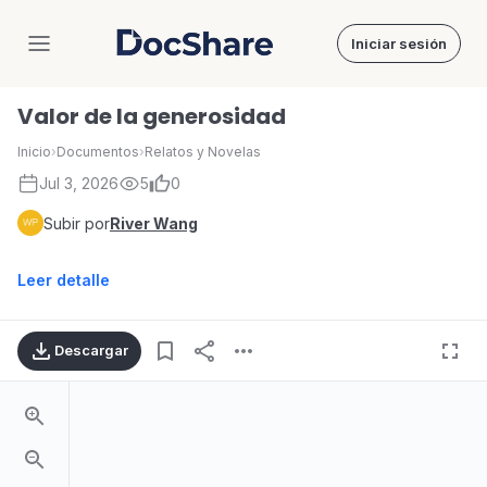
Iniciar sesión
DocShare
Valor de la generosidad
Inicio
›
Documentos
›
Relatos y Novelas
Jul 3, 2026
5
0
Subir por
River Wang
Leer detalle
Descargar