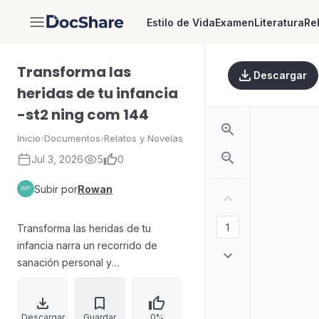
Estilo de Vida
Examen
Literatura
Re
DocShare
Transforma las
Descargar
heridas de tu infancia
-st2 ning com 144
Inicio
›
Documentos
›
Relatos y Novelas
Jul 3, 2026
5
0
Subir por
Rowan
Transforma las heridas de tu
infancia narra un recorrido de
sanación personal y
psicoterapéutica centrado en
reconocer cómo las experiencias
vividas durante la infancia,
Descargar
Guardar
0%