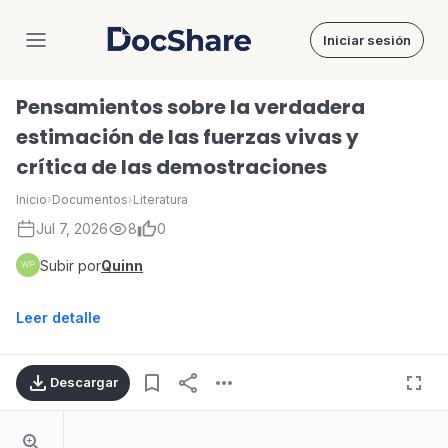
Iniciar sesión
DocShare
Pensamientos sobre la verdadera
estimación de las fuerzas vivas y
crítica de las demostraciones
Inicio
›
Documentos
›
Literatura
Jul 7, 2026
8
0
Subir por
Quinn
Leer detalle
Descargar