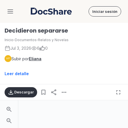
Iniciar sesión
DocShare
Decidieron separarse
Inicio
›
Documentos
›
Relatos y Novelas
Jul 3, 2026
6
0
Subir por
Eliana
Leer detalle
Descargar