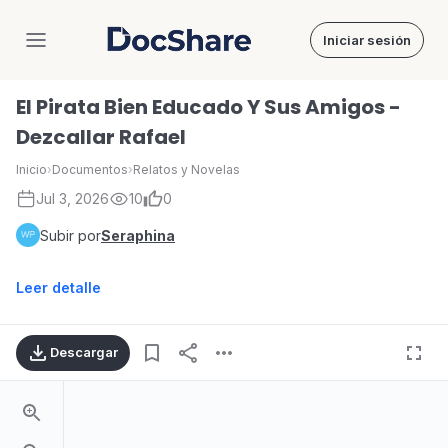
Iniciar sesión
DocShare
El Pirata Bien Educado Y Sus Amigos -
Dezcallar Rafael
Inicio
›
Documentos
›
Relatos y Novelas
Jul 3, 2026
10
0
Subir por
Seraphina
Leer detalle
Descargar