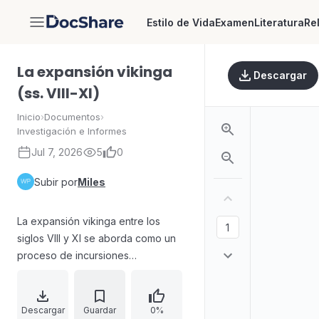
Estilo de Vida
Examen
Literatura
Re
DocShare
La expansión vikinga
Descargar
(ss. VIII-XI)
Inicio
›
Documentos
›
Investigación e Informes
Jul 7, 2026
5
0
Subir por
Miles
La expansión vikinga entre los
siglos VIII y XI se aborda como un
proceso de incursiones
escandinavas que alcanzaron
Europa y el Atlántico Norte. El
trabajo explica qué motivó estas
Descargar
Guardar
0%