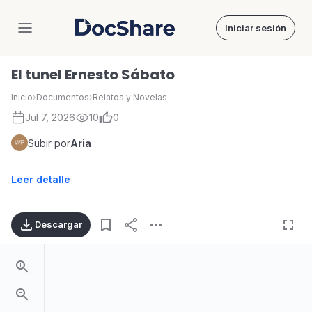
Iniciar sesión
DocShare
El tunel Ernesto Sábato
Inicio
›
Documentos
›
Relatos y Novelas
Jul 7, 2026
10
0
Subir por
Aria
Leer detalle
Descargar