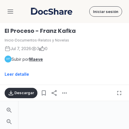
Iniciar sesión
DocShare
El Proceso - Franz Kafka
Inicio
›
Documentos
›
Relatos y Novelas
Jul 7, 2026
3
0
Subir por
Maeve
Leer detalle
Descargar