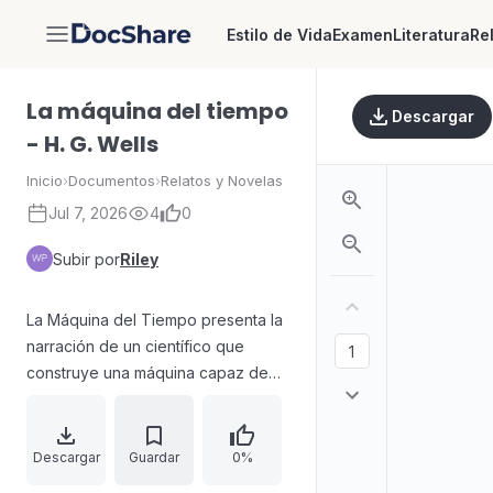
Estilo de Vida
Examen
Literatura
Re
DocShare
La máquina del tiempo
Descargar
- H. G. Wells
Inicio
›
Documentos
›
Relatos y Novelas
Jul 7, 2026
4
0
Subir por
Riley
La Máquina del Tiempo presenta la
narración de un científico que
construye una máquina capaz de
desplazarse en el tiempo. Al llegar
al año 802.701, regresa para relatar
a sus amigos cómo la humanidad
Descargar
Guardar
0%
retrocede en avances sociales y