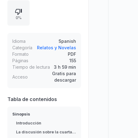
tecnológicos, y describe una
observación más lejana marcada
0%
por la destrucción de la Tierra. El
inicio del relato introduce la
discusión sobre paradojas y la idea
de que la realidad requiere cuatro
Idioma
Spanish
dimensiones: longitud, anchura,
Categoría
Relatos y Novelas
Formato
PDF
espesor y duración, es decir,
Páginas
155
tiempo.
Tiempo de lectura
3 h 59 min
Gratis para
Acceso
descargar
Tabla de contenidos
Sinopsis
Introducción
La discusión sobre la cuarta dimensión